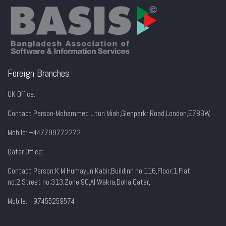
Foreign Branches
UK Office:
Contact Person-Mohammed Liton Miah,Glenparkr Road,London,E78BW,
Mobile: +447799772272
Qatar Office:
Contact Person:K M Humayun Kabir,Buildinh no:116,Floor:1,Flat
no:2,Street no:313,Zone:90,AI Wakra,Doha,Qatar,
Mobile: +97455259574