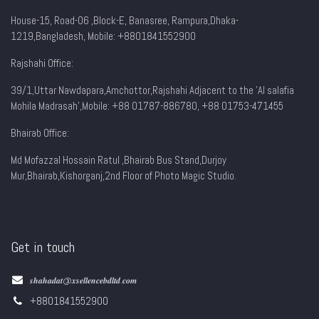
House-15, Road-06 ,Block-E, Banasree, Rampura,Dhaka-
1219,Bangladesh, Mobile:
+8801841552900
Rajshahi Office:
39/1,Uttar Nawdapara,Amchottor,Rajshahi Adjacent to the 'Al salafia
Mohila Madrasah',Mobile: +88 01787-886780, +88 01753-471455
Bhairab Office:
Md Mofazzal Hossain Ratul ,Bhairab Bus Stand,Durjoy
Mur,Bhairab,Kishorganj,2nd Floor of Photo Magic Studio.
Get in touch
𝒔𝒉𝒂𝒉𝒂𝒅𝒂𝒕@𝒙𝒔𝒆𝒍𝒍𝒆𝒏𝒄𝒆𝒃𝒅𝒍𝒕𝒅.𝒄𝒐𝒎
+8801841552900